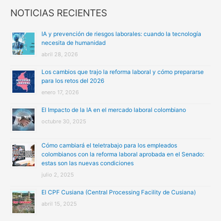
c
NOTICIAS RECIENTES
a
IA y prevención de riesgos laborales: cuando la tecnología
r
necesita de humanidad
:
abril 28, 2026
Los cambios que trajo la reforma laboral y cómo prepararse
para los retos del 2026
enero 17, 2026
El Impacto de la IA en el mercado laboral colombiano
octubre 30, 2025
Cómo cambiará el teletrabajo para los empleados
colombianos con la reforma laboral aprobada en el Senado:
estas son las nuevas condiciones
julio 2, 2025
El CPF Cusiana (Central Processing Facility de Cusiana)
abril 15, 2025