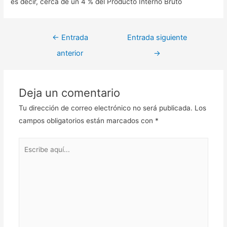
es decir, cerca de un 4 % del Producto Interno Bruto
Navegación
←
Entrada
Entrada siguiente
de
anterior
→
entradas
Deja un comentario
Tu dirección de correo electrónico no será publicada.
Los
campos obligatorios están marcados con
*
Escribe
aquí...