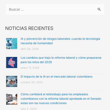
B
u
s
c
NOTICIAS RECIENTES
a
IA y prevención de riesgos laborales: cuando la tecnología
r
necesita de humanidad
:
abril 28, 2026
Los cambios que trajo la reforma laboral y cómo prepararse
para los retos del 2026
enero 17, 2026
El Impacto de la IA en el mercado laboral colombiano
octubre 30, 2025
Cómo cambiará el teletrabajo para los empleados
colombianos con la reforma laboral aprobada en el Senado:
estas son las nuevas condiciones
julio 2, 2025